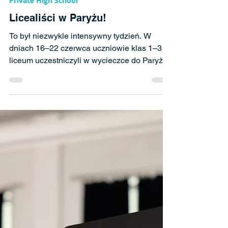
23 cze
Private High School
Licealiści w Paryżu!
To był niezwykle intensywny tydzień. W
dniach 16–22 czerwca uczniowie klas 1–3
liceum uczestniczyli w wycieczce do Paryża.
Pierwszego dnia wycieczki zwiedziliśmy
Montmartre, Bazylikę Sacré-Cœur, Place du
Tertre oraz okolice Moulin Rouge i Placu
Pigalle. W programie znalazły się również
Pola Elizejskie, Łuk Triumfalny, Plac
Concorde, Ogrody Tuileries i Luwr.
Następnie przejechaliśmy do hotelu, gdzie
zakwaterowaliśmy się i odpoczęliśmy po
podróży. Kolejnego dnia rozpoczęliśmy z