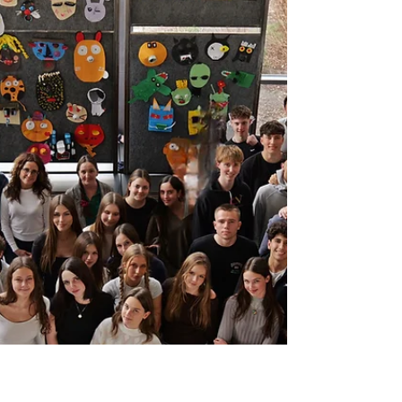
wszystko, co tutaj wspólnie przeżyliśmy
Dziękujemy i... powodzenia! Time to say
goodbye... We've closed an important
chapter. New decisions, new places, and
new dreams await us. A little emotion, a little
fear, but mostly gratitude for everything we've
experienced here together. Thank you and...
good luck!