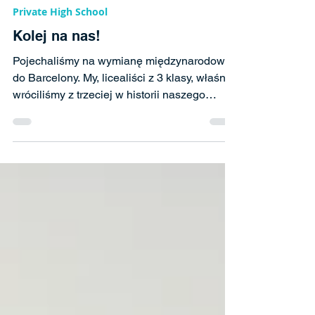
25 cze
Private High School
Kolej na nas!
Pojechaliśmy na wymianę międzynarodową
do Barcelony. My, licealiści z 3 klasy, właśnie
wróciliśmy z trzeciej w historii naszego
liceum, pięciodniowej wymiany ze szkołą
Bon Soleil w Barcelonie Od poniedziałku
15.06 do piątku 19.06 mieszkaliśmy u rodzin
w pięknej i klimatycznej dzielnicy
Castelldefels, położonej nad samym
morzem. Nasz plan był bogaty w przeróżne
atrakcje i miejsca, od zwiedzania architektury
Barcelony (Paseo de Gracia Avenue, the
Gothic Quarter, El Born, La Ci