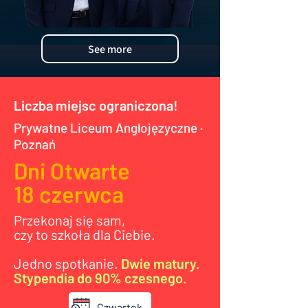
See more
Liczba miejsc ograniczona!
Prywatne Liceum Anglojęzyczne ·
Poznań
Dni Otwarte
18 czerwca
Przekonaj się sam,
czy to szkoła dla Ciebie.
Jedno spotkanie.
Dwie matury.
Stypendia do 90% czesnego.
Czwartek, 18 czerwca 2026 · godz. 17:30 - Po