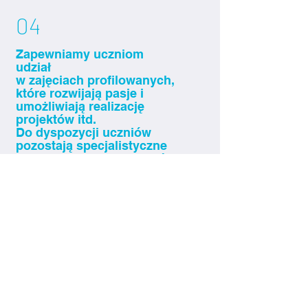
04
Zapewniamy uczniom
udział
w zajęciach profilowanych,
które rozwijają pasje i
umożliwiają realizację
projektów itd.
Do dyspozycji uczniów
pozostają specjalistyczne
pracownie, studio nagrań,
hale i boiska sportowe.
Najważniejsze pytania