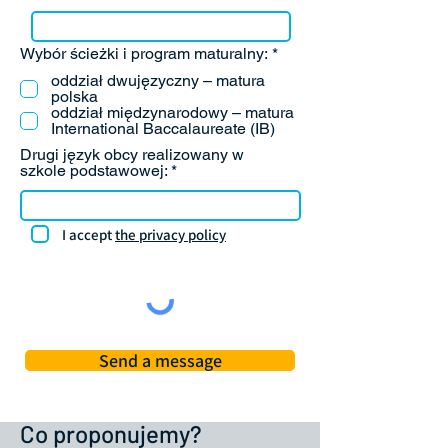
R
Wybór ścieżki i program maturalny:
*
e
oddział dwujęzyczny – matura
q
polska
u
oddział międzynarodowy – matura
i
International Baccalaureate (IB)
r
e
Drugi język obcy realizowany w
d
szkole podstawowej:
I accept
the privacy policy
Send a message
Co proponujemy?