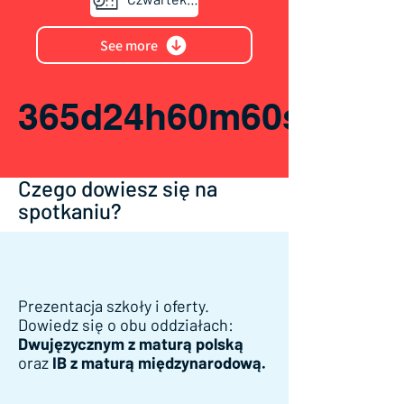
See more
365d
24h
60m
60s
Czego dowiesz się na
spotkaniu?
Prezentacja szkoły i oferty.
Dowiedz się o obu oddziałach:
Dwujęzycznym z maturą polską
oraz
IB z maturą międzynarodową.