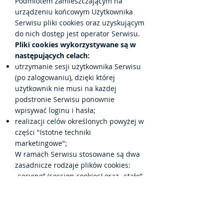
Podmiotem zamieszczającym na
urządzeniu końcowym Użytkownika
Serwisu pliki cookies oraz uzyskującym
do nich dostęp jest operator Serwisu.
Pliki cookies wykorzystywane są w
następujących celach:
utrzymanie sesji użytkownika Serwisu
(po zalogowaniu), dzięki której
użytkownik nie musi na każdej
podstronie Serwisu ponownie
wpisywać loginu i hasła;
realizacji celów określonych powyżej w
części "Istotne techniki
marketingowe";
W ramach Serwisu stosowane są dwa
zasadnicze rodzaje plików cookies:
„sesyjne” (session cookies) oraz „stałe”
(persistent cookies). Cookies „sesyjne”
są plikami tymczasowymi, które
przechowywane są w urządzeniu
końcowym Użytkownika do czasu