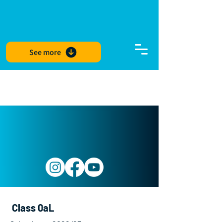
See more
Class 0aL