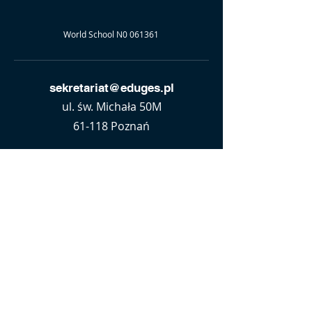
World School N0 061361
sekretariat@eduges.pl
ul. św. Michała 50M
61-118 Poznań
+48 61 653 72-69
+48 784 982 078
Find us on:
Contact