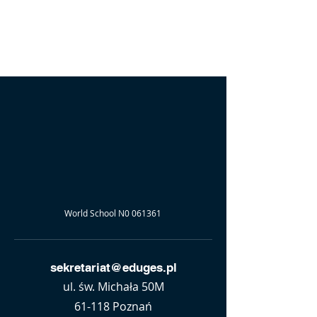
World School N0 061361
sekretariat@eduges.pl
ul. św. Michała 50M
61-118 Poznań