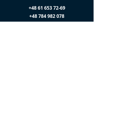
+48 61 653 72-69
+48 784 982 078
Find us on:
Contact
Projekt i wykonanie GURU Design / ©
2023 Gaudium et Studium