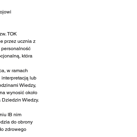
ojowi 
zw. TOK 
e przez ucznia z 
t personalność 
cjonalną, która 
ca, w ramach 
nterpretacją lub 
edzinami Wiedzy, 
nna wynosić około 
 Dziedzin Wiedzy.
iu IB nim 
ędzia do obrony 
do zdrowego 