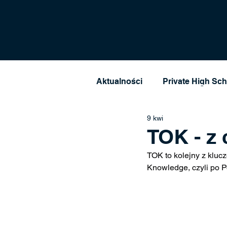
Płatności
Aktualności
Private High Sc
9 kwi
TOK - z 
TOK to kolejny z kluc
Knowledge, czyli po P