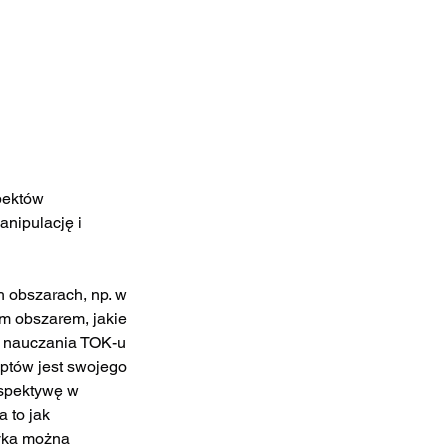
pektów 
nipulację i 
obszarach, np. w 
ym obszarem, jakie 
 nauczania TOK-u 
ptów jest swojego 
rspektywę w 
 to jak 
zyka można 