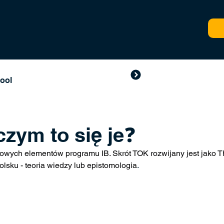
Szkoła Podst
Liceum GES Sport Academy
hool
czym to się je❓️
zowych elementów programu IB. Skrót TOK rozwijany jest jako Th
olsku - teoria wiedzy lub epistomologia
.