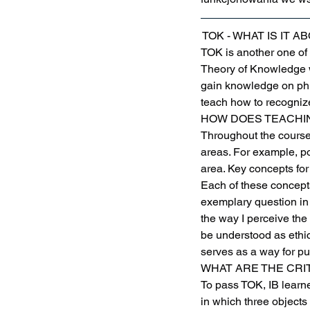
 TOK - WHAT IS IT A
TOK is another one of 
Theory of Knowledge w
gain knowledge on phi
teach how to recogniz
HOW DOES TEACHIN
Throughout the course
areas. For example, po
area. Key concepts for
Each of these concepts
exemplary question in
the way I perceive the
be understood as ethic
serves as a way for pu
WHAT ARE THE CRI
To pass TOK, IB learne
in which three objects