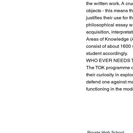
the written work. A cr
objects - this means t
justifies their use fo
philosophical essay wh
acquisition, interpret
Areas of Knowledge (A
consist of about 1600 
student accordingly.
WHO EVER NEEDS 
The TOK programme corr
their curiosity in exp
defend one against man
functioning in the mod
Private High School