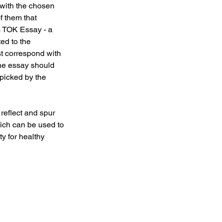
 with the chosen 
f them that 
s TOK Essay - a 
ed to the 
st correspond with 
he essay should 
picked by the 
reflect and spur 
hich can be used to 
y for healthy 