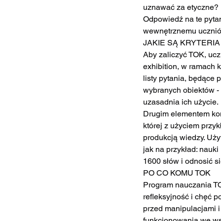
uznawać za etyczne?
Odpowiedź na te pytan
wewnętrznemu ucznió
JAKIE SĄ KRYTERIA
Aby zaliczyć TOK, ucz
exhibition, w ramach k
listy pytania, będące
wybranych obiektów - 
uzasadnia ich użycie.
Drugim elementem koni
której z użyciem przy
produkcją wiedzy. Uż
jak na przykład: nauki
1600 słów i odnosić s
PO CO KOMU TOK
Program nauczania TOK
refleksyjność i chęć 
przed manipulacjami 
funkcjonowania we ws