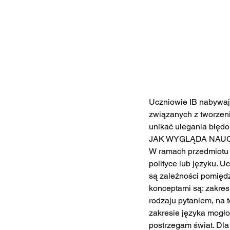
Uczniowie IB nabywają
związanych z tworzeni
unikać ulegania błę
JAK WYGLĄDA NAUC
W ramach przedmiotu 
polityce lub języku. 
są zależności pomięd
konceptami są: zakres
rodzaju pytaniem, na 
zakresie języka mogłob
postrzegam świat. Dla