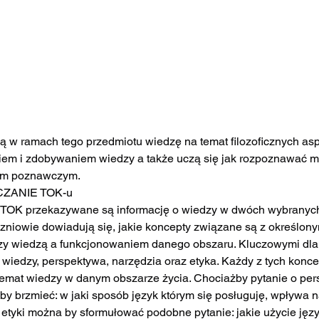
 w ramach tego przedmiotu wiedzę na temat filozoficznych as
em i zdobywaniem wiedzy a także uczą się jak rozpoznawać ma
dom poznawczym.
ZANIE TOK-u
TOK przekazywane są informację o wiedzy w dwóch wybranych 
Uczniowie dowiadują się, jakie koncepty związane są z określon
zy wiedzą a funkcjonowaniem danego obszaru. Kluczowymi dla
 wiedzy, perspektywa, narzędzia oraz etyka. Każdy z tych konce
temat wiedzy w danym obszarze życia. Chociażby pytanie o pe
y brzmieć: w jaki sposób język którym się posługuję, wpływa na
 etyki można by sformułować podobne pytanie: jakie użycie ję