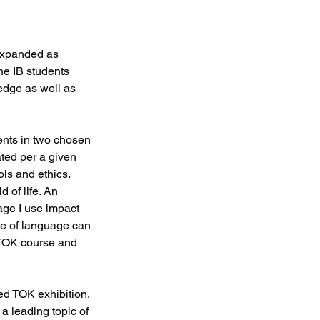
 expanded as 
e IB students 
edge as well as 
nts in two chosen 
ted per a given 
ls and ethics. 
 of life. An 
ge I use impact 
se of language can 
 TOK course and 
ed TOK exhibition, 
a leading topic of 