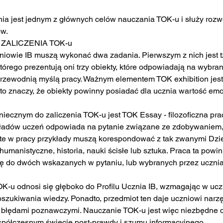
ia jest jednym z głównych celów nauczania TOK-u i służy rozw
w.
 ZALICZENIA TOK-u
niowie IB muszą wykonać dwa zadania. Pierwszym z nich jest t
tórego prezentują oni trzy obiekty, które odpowiadają na wybran
 przewodnią myślą pracy. Ważnym elementem TOK exhibition jes
to znaczy, że obiekty powinny posiadać dla ucznia wartość emo
ecznym do zaliczenia TOK-u jest TOK Essay - filozoficzna pra
kładów uczeń odpowiada na pytanie związane ze zdobywaniem, i
yte w pracy przykłady muszą korespondować z tak zwanymi Dzi
 humanistyczne, historia, nauki ścisłe lub sztuka. Praca ta powi
ię do dwóch wskazanych w pytaniu, lub wybranych przez ucznia
-u odnosi się głęboko do Profilu Ucznia IB, wzmagając w uczn
poszukiwania wiedzy. Ponadto, przedmiot ten daje uczniowi narz
i błędami poznawczymi. Nauczanie TOK-u jest więc niezbędne 
półczesnym świecie post-prawdy i szumu informacyjnego.