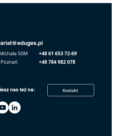
tariat@eduges.pl
Zobacz wszystkie
. Michała 50M
+48 61 653 72-69
 Poznań
+48 784 982 078
iesz nas też na:
Kontakt