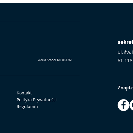
sekre
ul. św
61-118
World School N0 061361
Znajdz
Kontakt
Polityka Prywatności
Regulamin