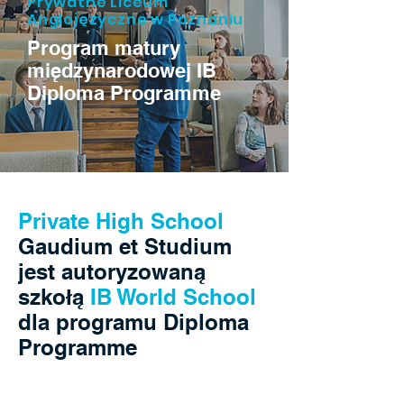
Prywatne Liceum
Anglojęzyczne w Poznaniu
Program matury
międzynarodowej IB
Diploma Programme
Private High School
Gaudium et Studium
jest autoryzowaną
szkołą
IB World School
dla programu Diploma
Programme