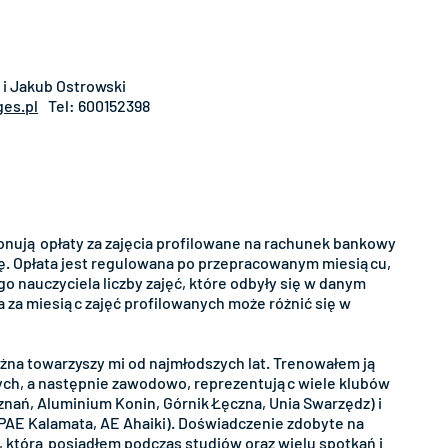
 i Jakub Ostrowski
es.pl
Tel: 600152398
ują opłaty za zajęcia profilowane na rachunek bankowy
łę. Opłata jest regulowana po przepracowanym miesiącu,
o nauczyciela liczby zajęć, które odbyły się w danym
a za miesiąc zajęć profilowanych może różnić się w
żna towarzyszy mi od najmłodszych lat. Trenowałem ją
ch, a następnie zawodowo, reprezentując wiele klubów
znań, Aluminium Konin, Górnik Łęczna, Unia Swarzędz) i
 PAE Kalamata, AE Ahaiki). Doświadczenie zdobyte na
, którą posiadłem podczas studiów oraz wielu spotkań i